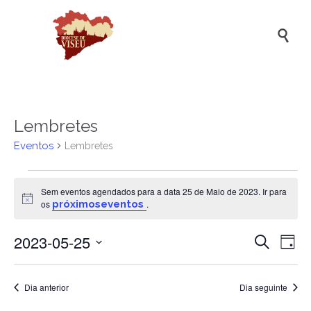

Lembretes
Eventos
Lembretes
Eventos
Sem eventos agendados para a data 25 de Maio de 2023. Ir para
for
Aviso
os
próximoseventos
.
25
2023-05-25
Naveg
Na
de
Pesquisar
Dia
de
de
Selecione
Maio
a
vis
pesqui
de
data.
Dia anterior
Dia seguinte
de
e
2023