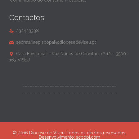
Comunicado do Conselho Presbiteral
Contactos
232423338

secretariaepiscopal@diocesedeviseu.pt

Casa Episcopal – Rua Nunes de Carvalho, nº 12 – 3500-

163 VISEU
______________________________________
______________________________________
© 2016 Diocese de Viseu. Todos os direitos reservados.
Desenvolvimento:
scpdpi.com