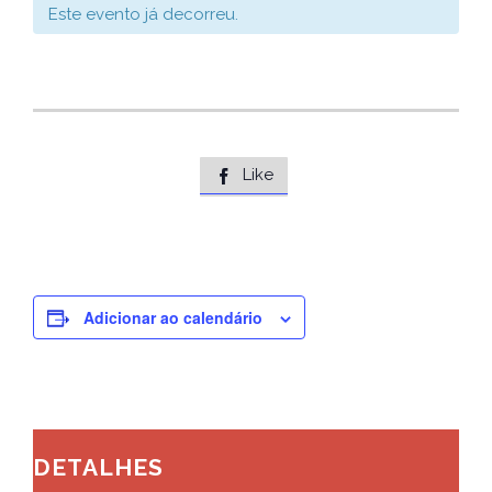
Este evento já decorreu.
Like

Adicionar ao calendário
DETALHES