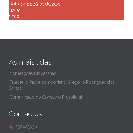
Data:
14 de Maio de 2025
Hora:
17:00
As mais lidas
Nomeações Diocesanas
Faleceu o Padre comboniano Gregório Rodrigues dos
Santos
Comunicado do Conselho Presbiteral
Contactos
232423338
