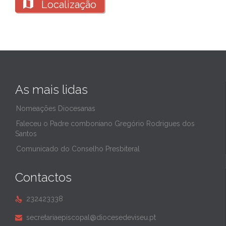

Localização
As mais lidas
Nomeações Diocesanas
Faleceu o Padre comboniano Gregório Rodrigues dos
Santos
Comunicado do Conselho Presbiteral
Contactos
232423338

secretariaepiscopal@diocesedeviseu.pt
