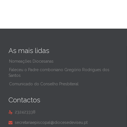
As mais lidas
Nomeações Diocesanas
Faleceu o Padre comboniano Gregório Rodrigues dos
Santos
Comunicado do Conselho Presbiteral
Contactos
232423338

secretariaepiscopal@diocesedeviseu.pt
