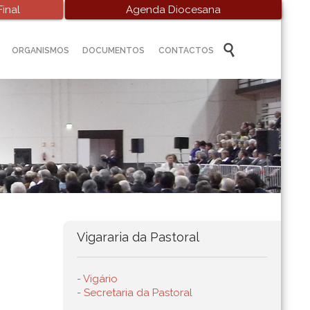
inal
Agenda Diocesana
Skip

ORGANISMOS
DOCUMENTOS
CONTACTOS
to
content
Vigararia da Pastoral
- Vigário
- Secretaria da Pastoral