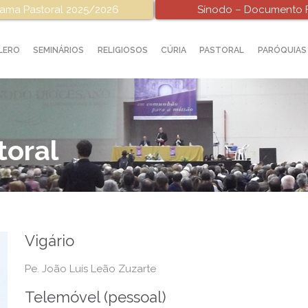
ama Pastoral 2025/2026
Sínodo – Documento F
LERO
SEMINÁRIOS
RELIGIOSOS
CÚRIA
PASTORAL
PARÓQUIAS
toral
Vigário
Pe. João Luís Leão Zuzarte
Telemóvel (pessoal)