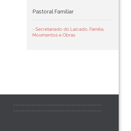
Pastoral Familiar
- Secretariado do Laicado, Família,
Movimentos e Obras
______________________________________
______________________________________