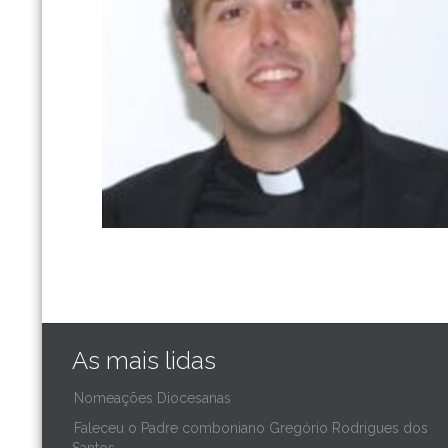
As mais lidas
Nomeações Diocesanas
Faleceu o Padre comboniano Gregório Rodrigues dos