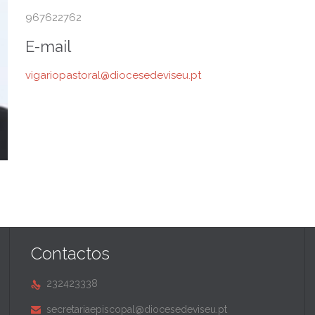
967622762
E-mail
vigariopastoral@diocesedeviseu.pt
Contactos
232423338

secretariaepiscopal@diocesedeviseu.pt
