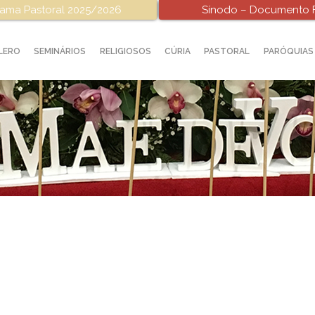
ama Pastoral 2025/2026
Sínodo – Documento F
LERO
SEMINÁRIOS
RELIGIOSOS
CÚRIA
PASTORAL
PARÓQUIAS
das Vocações