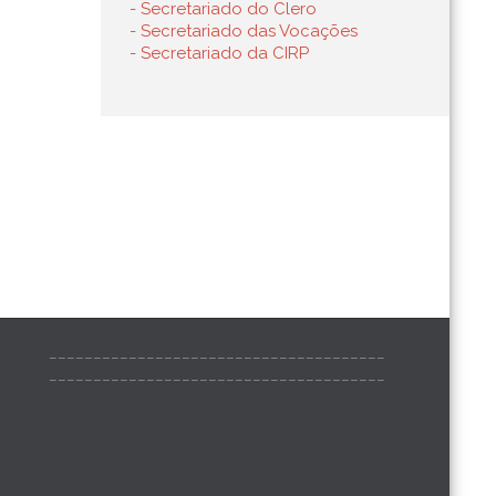
- Secretariado do Clero
- Secretariado das Vocações
- Secretariado da CIRP
______________________________________
______________________________________