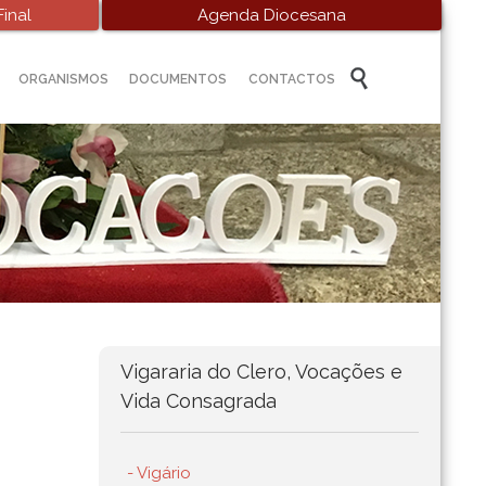
inal
Agenda Diocesana
Skip

ORGANISMOS
DOCUMENTOS
CONTACTOS
to
content
Vigararia do Clero, Vocações e
Vida Consagrada
- Vigário