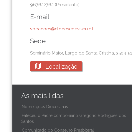
967622762 (Presidente)
E-mail
vocacoes@diocesedeviseu.pt
Sede
Seminário Maior, Largo de Santa Cristina, 3504-5

Localização
As mais lidas
Nomeações Diocesanas
Faleceu o Padre comboniano Gregório Rodrigues dos
Santos
Comunicado do Conselho Presbiteral