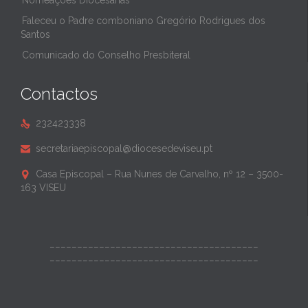
Nomeações Diocesanas
Faleceu o Padre comboniano Gregório Rodrigues dos
Santos
Comunicado do Conselho Presbiteral
Contactos
232423338

secretariaepiscopal@diocesedeviseu.pt

Casa Episcopal – Rua Nunes de Carvalho, nº 12 – 3500-

163 VISEU
______________________________________
______________________________________