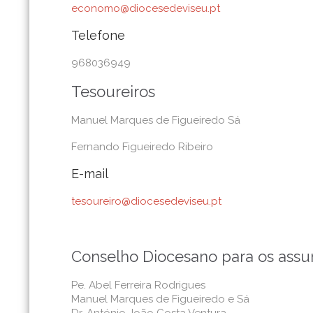
economo@diocesedeviseu.pt
Telefone
968036949
Tesoureiros
Manuel Marques de Figueiredo Sá
Fernando Figueiredo Ribeiro
E-mail
tesoureiro@diocesedeviseu.pt
Conselho Diocesano para os ass
Pe. Abel Ferreira Rodrigues
Manuel Marques de Figueiredo e Sá
Dr. António João Costa Ventura