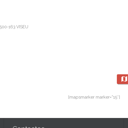
3500-163 VISEU

[mapsmarker marker=”15″]