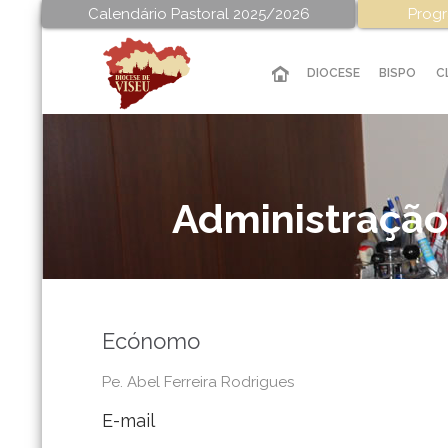
Calendário Pastoral 2025/2026
Progr
DIOCESE
BISPO
C
Administração
Ecónomo
Pe. Abel Ferreira Rodrigues
E-mail