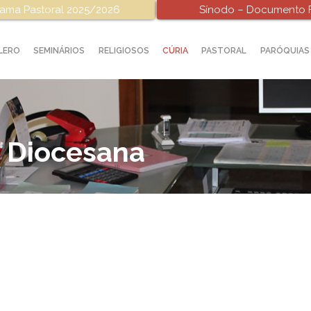
ama Pastoral 2025/2026
Sínodo – Documento F
LERO
SEMINÁRIOS
RELIGIOSOS
CÚRIA
PASTORAL
PARÓQUIAS
 Diocesana