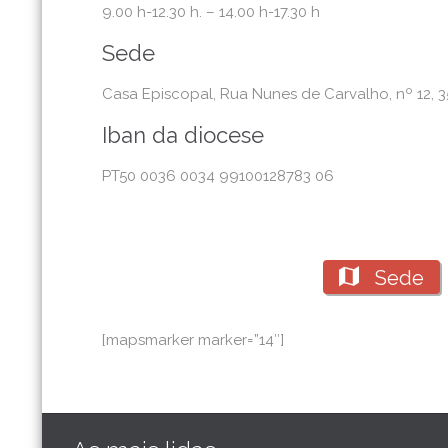
9.00 h-12.30 h. – 14.00 h-17.30 h
Sede
Casa Episcopal, Rua Nunes de Carvalho, nº 12, 
Iban da diocese
PT50 0036 0034 99100128783 06

Sede
[mapsmarker marker=”14″]