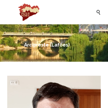

Arcipreste (Lafões)