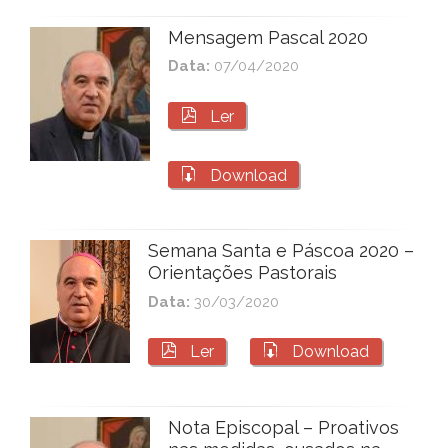
Mensagem Pascal 2020
Data:
07/04/2020

Ler

Download
Semana Santa e Páscoa 2020 –
Orientações Pastorais
Data:
30/03/2020


Ler
Download
Nota Episcopal – Proativos