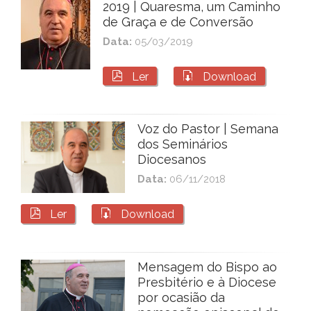
2019 | Quaresma, um Caminho
de Graça e de Conversão
Data:
05/03/2019


Ler
Download
Voz do Pastor | Semana
dos Seminários
Diocesanos
Data:
06/11/2018


Ler
Download
Mensagem do Bispo ao
Presbitério e à Diocese
por ocasião da