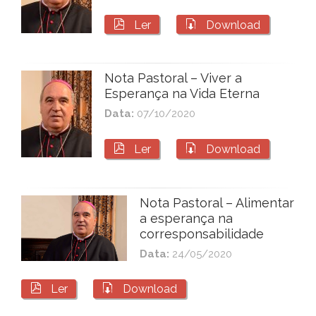


Ler
Download
Nota Pastoral – Viver a
Esperança na Vida Eterna
Data:
07/10/2020


Ler
Download
Nota Pastoral – Alimentar
a esperança na
corresponsabilidade
Data:
24/05/2020


Ler
Download