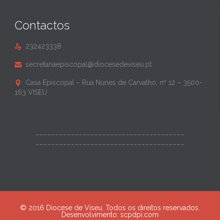
Contactos
232423338

secretariaepiscopal@diocesedeviseu.pt

Casa Episcopal – Rua Nunes de Carvalho, nº 12 – 3500-

163 VISEU
______________________________________
______________________________________
© 2016 Diocese de Viseu. Todos os direitos reservados.
Desenvolvimento:
scpdpi.com