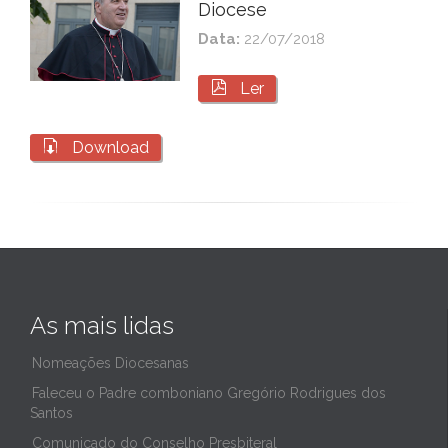
Diocese
Data:
22/07/2018

Ler

Download
As mais lidas
Nomeações Diocesanas
Faleceu o Padre comboniano Gregório Rodrigues dos
Santos
Comunicado do Conselho Presbiteral