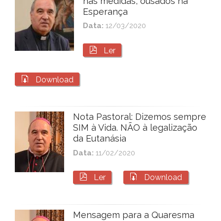
nas medidas, ousados na
Esperança
Data:
12/03/2020

Ler

Download
Nota Pastoral: Dizemos sempre
SIM à Vida. NÃO à legalização
da Eutanásia
Data:
11/02/2020


Ler
Download
Mensagem para a Quaresma