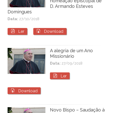
nomeação episcopal de
D. Armando Esteves
Domingues
Data:
27/10/2018


Ler
Download
A alegria de um Ano
Missionário
Data:
27/09/2018

Ler

Download
Novo Bispo – Saudação à