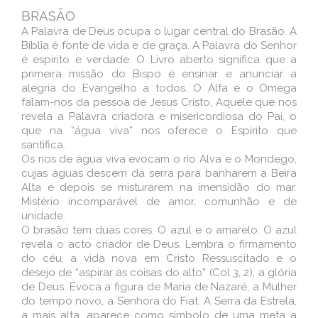
BRASÃO
A Palavra de Deus ocupa o lugar central do Brasão. A
Bíblia é fonte de vida e de graça. A Palavra do Senhor
é espírito e verdade. O Livro aberto significa que a
primeira missão do Bispo é ensinar e anunciar a
alegria do Evangelho a todos. O Alfa e o Omega
falam-nos da pessoa de Jesus Cristo, Aquele que nos
revela a Palavra criadora e misericordiosa do Pai, o
que na “água viva” nos oferece o Espírito que
santifica.
Os rios de água viva evocam o rio Alva e o Mondego,
cujas águas descem da serra para banharem a Beira
Alta e depois se misturarem na imensidão do mar.
Mistério incomparável de amor, comunhão e de
unidade.
O brasão tem duas cores. O azul e o amarelo. O azul
revela o acto criador de Deus. Lembra o firmamento
do céu, a vida nova em Cristo Ressuscitado e o
desejo de “aspirar às coisas do alto” (Col 3, 2), a glória
de Deus. Evoca a figura de Maria de Nazaré, a Mulher
do tempo novo, a Senhora do Fiat. A Serra da Estrela,
a mais alta, aparece como símbolo de uma meta a