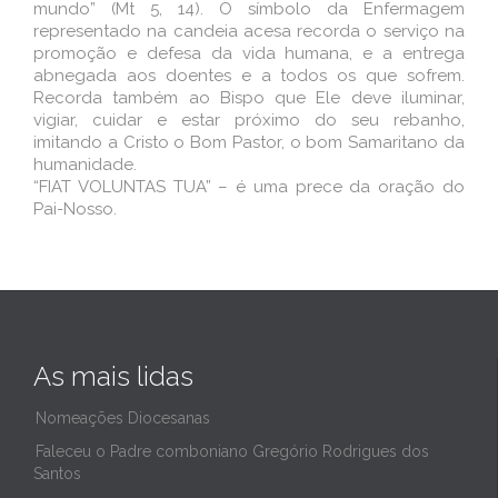
mundo” (Mt 5, 14). O símbolo da Enfermagem
representado na candeia acesa recorda o serviço na
promoção e defesa da vida humana, e a entrega
abnegada aos doentes e a todos os que sofrem.
Recorda também ao Bispo que Ele deve iluminar,
vigiar, cuidar e estar próximo do seu rebanho,
imitando a Cristo o Bom Pastor, o bom Samaritano da
humanidade.
“FIAT VOLUNTAS TUA” – é uma prece da oração do
Pai-Nosso.
As mais lidas
Nomeações Diocesanas
Faleceu o Padre comboniano Gregório Rodrigues dos
Santos