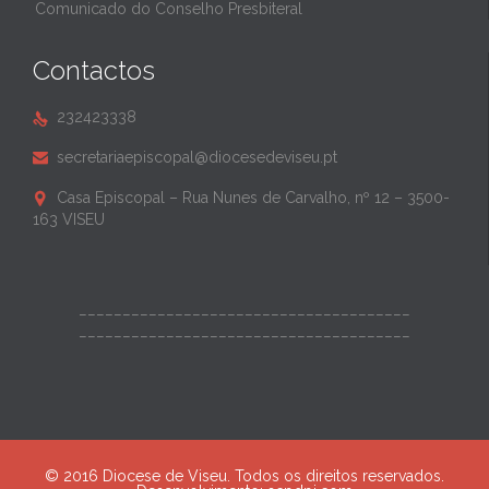
Comunicado do Conselho Presbiteral
Contactos
232423338

secretariaepiscopal@diocesedeviseu.pt

Casa Episcopal – Rua Nunes de Carvalho, nº 12 – 3500-

163 VISEU
______________________________________
______________________________________
© 2016 Diocese de Viseu. Todos os direitos reservados.