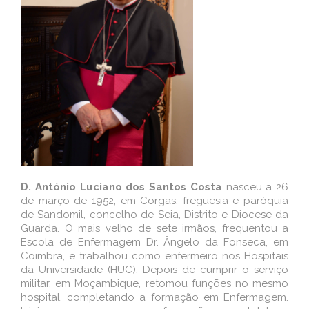
D. António Luciano dos Santos Costa
nasceu a 26
de março de 1952, em Corgas, freguesia e paróquia
de Sandomil, concelho de Seia, Distrito e Diocese da
Guarda. O mais velho de sete irmãos, frequentou a
Escola de Enfermagem Dr. Ângelo da Fonseca, em
Coimbra, e trabalhou como enfermeiro nos Hospitais
da Universidade (HUC). Depois de cumprir o serviço
militar, em Moçambique, retomou funções no mesmo
hospital, completando a formação em Enfermagem.