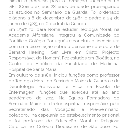
Iniciou o percurso para a formação sacerdotal no
ISET (Coimbra), aos 28 anos de idade, prosseguindo
os estudos no Seminário da Guarda. Foi ordenado
diácono a 8 de dezembro de 1984 e padre a 29 de
junho de 1985, na Catedral da Guarda.
Em 1987, foi para Roma estudar Teologia Moral, na
Academia Alfonsiana. Integrou a Comunidade do
Pontifício Colégio Português e concluiu a licenciatura
com uma dissertação sobre o pensamento e obra de
Bernard Haering: “Ser Livre em Cristo, Projecto
Responsável do Homem”. Fez estudos em Bioética, no
Centro de Bioética da Faculdade de Medicina,
Hospital de Santa Maria.
Em outubro de 1989, iniciou funções como professor
de Teologia Moral no Seminário Maior da Guarda e de
Deontologia Profissional e Ética na Escola de
Enfermagem, funções que exerceu até ao ano
académico de 2011. Na Equipa Formadora do
Seminário Maior foi diretor espiritual, responsável pelo
Secretariado das Vocações e Pré-Seminário,
colaborou na capelania do estabelecimento prisional
e foi professor de Educação Moral e Religiosa
Católica no Colégio Diocesano de São José. Foi