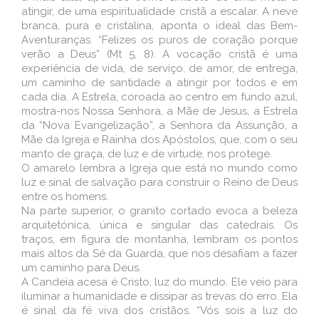
atingir, de uma espiritualidade cristã a escalar. A neve
branca, pura e cristalina, aponta o ideal das Bem-
Aventuranças. “Felizes os puros de coração porque
verão a Deus” (Mt 5, 8). A vocação cristã é uma
experiência de vida, de serviço, de amor, de entrega,
um caminho de santidade a atingir por todos e em
cada dia. A Estrela, coroada ao centro em fundo azul,
mostra-nos Nossa Senhora, a Mãe de Jesus, a Estrela
da “Nova Evangelização”, a Senhora da Assunção, a
Mãe da Igreja e Rainha dos Apóstolos, que, com o seu
manto de graça, de luz e de virtude, nos protege.
O amarelo lembra a Igreja que está no mundo como
luz e sinal de salvação para construir o Reino de Deus
entre os homens.
Na parte superior, o granito cortado evoca a beleza
arquitetónica, única e singular das catedrais. Os
traços, em figura de montanha, lembram os pontos
mais altos da Sé da Guarda, que nos desafiam a fazer
um caminho para Deus.
A Candeia acesa é Cristo, luz do mundo. Ele veio para
iluminar a humanidade e dissipar as trevas do erro. Ela
é sinal da fé viva dos cristãos. “Vós sois a luz do