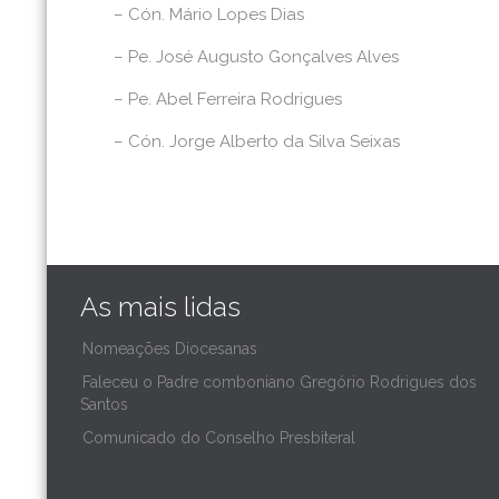
– Cón. Mário Lopes Dias
– Pe. José Augusto Gonçalves Alves
– Pe. Abel Ferreira Rodrigues
– Cón. Jorge Alberto da Silva Seixas
As mais lidas
Nomeações Diocesanas
Faleceu o Padre comboniano Gregório Rodrigues dos
Santos
Comunicado do Conselho Presbiteral