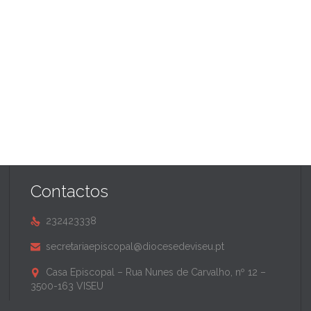
Contactos
232423338

secretariaepiscopal@diocesedeviseu.pt

Casa Episcopal – Rua Nunes de Carvalho, nº 12 –

3500-163 VISEU