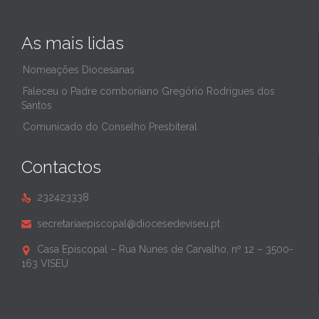
As mais lidas
Nomeações Diocesanas
Faleceu o Padre comboniano Gregório Rodrigues dos
Santos
Comunicado do Conselho Presbiteral
Contactos
232423338

secretariaepiscopal@diocesedeviseu.pt

Casa Episcopal – Rua Nunes de Carvalho, nº 12 – 3500-

163 VISEU