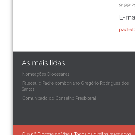
919912
E-ma
padret
As mais lidas
Nomeações Diocesanas
Faleceu o Padre comboniano Gregório Rodrigues dos
Santos
Comunicado do Conselho Presbiteral
© 2016 Diocese de Viseu. Todos os direitos reservados.