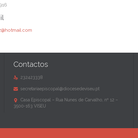
916
il
z@hotmail.com
Contactos
232423338

secretariaepiscopal@diocesedeviseu.pt

Casa Episcopal – Rua Nunes de Carvalho, nº 12 –

3500-163 VISEU