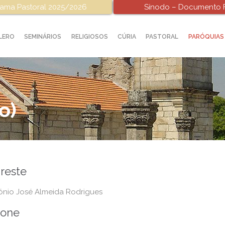
ama Pastoral 2025/2026
Sínodo – Documento F
LERO
SEMINÁRIOS
RELIGIOSOS
CÚRIA
PASTORAL
PARÓQUIAS
o)
reste
ónio José Almeida Rodrigues
fone