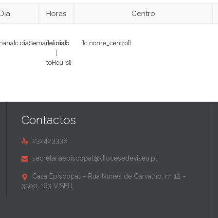
Dia
Horas
Centro
mana[c.diaSemana].dia}}
{{c.inicio
{{c.nome_centro}}
|
toHours}}
Contactos
232423338

secretariaepiscopal@diocesedeviseu.pt

Casa Episcopal – Rua Nunes de Carvalho, nº 12 –

3500-163 VISEU