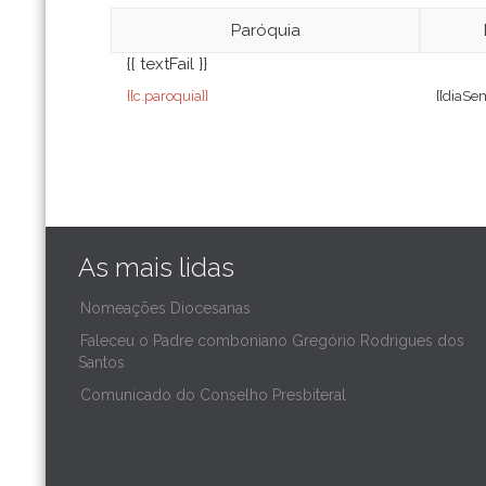
Paróquia
{{ textFail }}
{{c.paroquia}}
{{diaSe
As mais lidas
Nomeações Diocesanas
Faleceu o Padre comboniano Gregório Rodrigues dos
Santos
Comunicado do Conselho Presbiteral