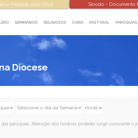
ama Pastoral 2025/2026
Sínodo – Documento F
LERO
SEMINÁRIOS
RELIGIOSOS
CÚRIA
PASTORAL
PARÓQUIAS
 na Diocese
 das paróquias. Alteração dos horários poderão surgir consoante o 