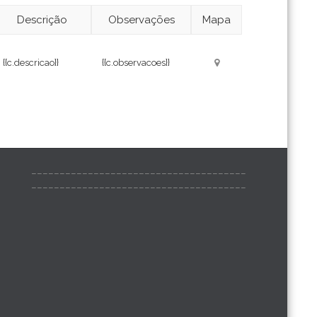
Descrição
Observações
Mapa
{{c.descricao}}
{{c.observacoes}}
______________________________________
______________________________________