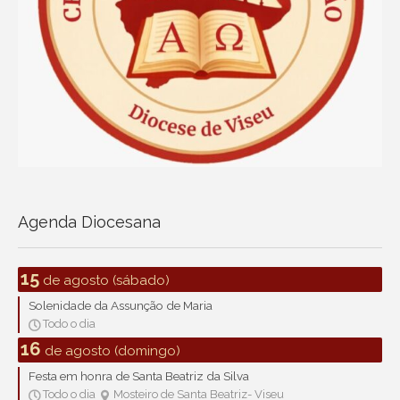
Agenda Diocesana
15
de agosto (sábado)
Solenidade da Assunção de Maria
Todo o dia

16
de agosto (domingo)
Festa em honra de Santa Beatriz da Silva
Todo o dia
Mosteiro de Santa Beatriz- Viseu

