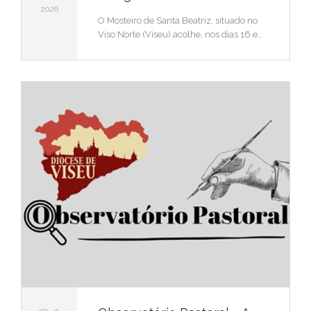
2026
O Mosteiro de Santa Beatriz, situado no
Viso Norte (Viseu) acolhe, nos dias 16 e…