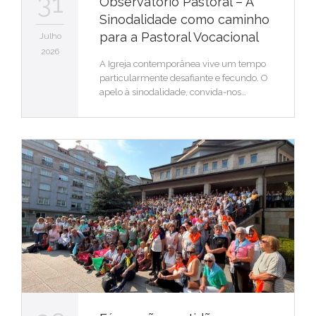
31
Observatório Pastoral – A
Sinodalidade como caminho
para a Pastoral Vocacional
Julho
2026
A Igreja contemporânea vive um tempo
particularmente desafiante e fecundo. O
apelo à sinodalidade, convida-nos…