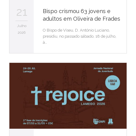
21
Bispo crismou 63 jovens e
adultos em Oliveira de Frades
Julho
O Bispo de Viseu, D. António Luciano,
2026
presidiu, no passado sábado, 18 de julho,
à…