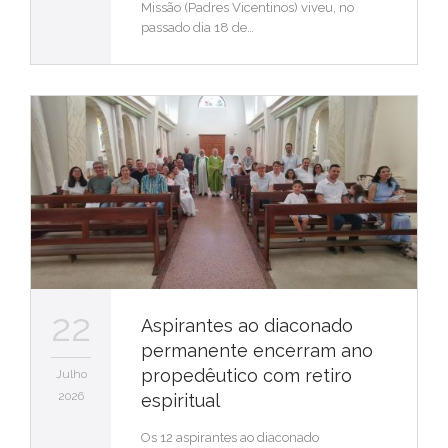
Missão (Padres Vicentinos) viveu, no
passado dia 18 de…
22
Aspirantes ao diaconado
permanente encerram ano
propedêutico com retiro
Julho
2026
espiritual
Os 12 aspirantes ao diaconado