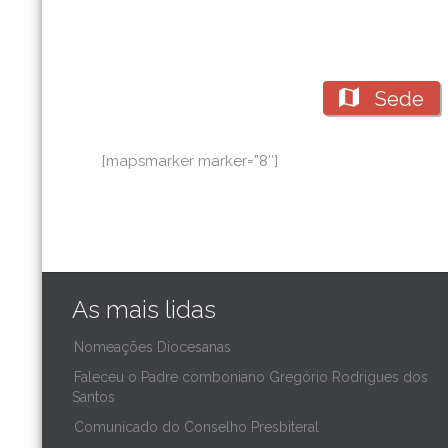

Sede
[mapsmarker marker=”8″]
As mais lidas
Nomeações Diocesanas
Faleceu o Padre comboniano Gregório Rodrigues dos
Santos
Comunicado do Conselho Presbiteral