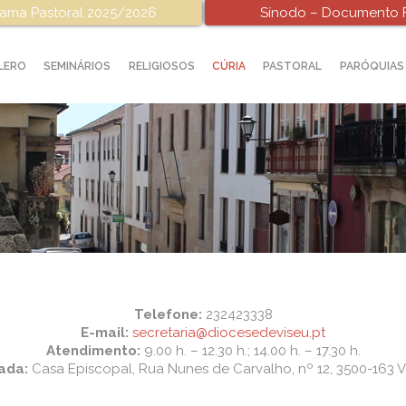
ama Pastoral 2025/2026
Sínodo – Documento F
LERO
SEMINÁRIOS
RELIGIOSOS
CÚRIA
PASTORAL
PARÓQUIAS
Telefone:
232423338
E-mail:
secretaria@diocesedeviseu.pt
Atendimento:
9.00 h. – 12.30 h.; 14.00 h. – 17.30 h.
ada:
Casa Episcopal, Rua Nunes de Carvalho, nº 12, 3500-163 