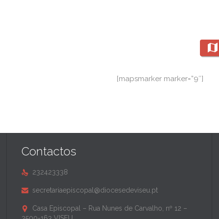

[mapsmarker marker=”9″]
Contactos
232423338

secretariaepiscopal@diocesedeviseu.pt

Casa Episcopal – Rua Nunes de Carvalho, nº 12 –

3500-163 VISEU