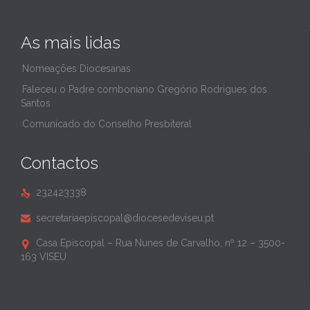
As mais lidas
Nomeações Diocesanas
Faleceu o Padre comboniano Gregório Rodrigues dos
Santos
Comunicado do Conselho Presbiteral
Contactos
232423338

secretariaepiscopal@diocesedeviseu.pt

Casa Episcopal – Rua Nunes de Carvalho, nº 12 – 3500-

163 VISEU