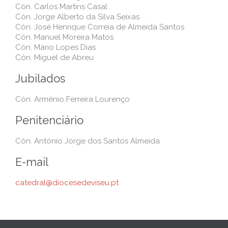
Cón. Carlos Martins Casal
Cón. Jorge Alberto da Silva Seixas
Cón. José Henrique Correia de Almeida Santos
Cón. Manuel Moreira Matos
Cón. Mário Lopes Dias
Cón. Miguel de Abreu
Jubilados
Cón. Arménio Ferreira Lourenço
Penitenciário
Cón. António Jorge dos Santos Almeida
E-mail
catedral@diocesedeviseu.pt