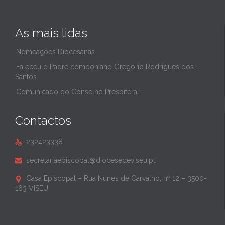
As mais lidas
Nomeações Diocesanas
Faleceu o Padre comboniano Gregório Rodrigues dos
Santos
Comunicado do Conselho Presbiteral
Contactos
232423338

secretariaepiscopal@diocesedeviseu.pt

Casa Episcopal – Rua Nunes de Carvalho, nº 12 – 3500-

163 VISEU