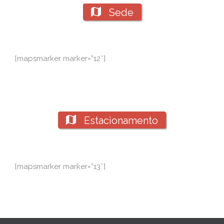

Sede
[mapsmarker marker=”12″]

Estacionamento
[mapsmarker marker=”13″]