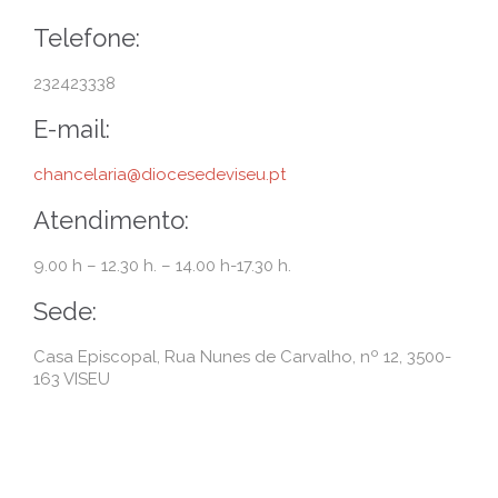
Telefone:
232423338
E-mail:
chancelaria@diocesedeviseu.pt
Atendimento:
9.00 h – 12.30 h. – 14.00 h-17.30 h.
Sede:
Casa Episcopal, Rua Nunes de Carvalho, nº 12, 3500-
163 VISEU