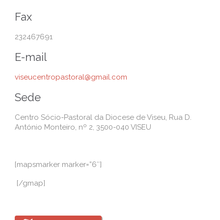
Fax
232467691
E-mail
viseucentropastoral@gmail.com
Sede
Centro Sócio-Pastoral da Diocese de Viseu, Rua D.
António Monteiro, nº 2, 3500-040 VISEU
[mapsmarker marker=”6″]
[/gmap]