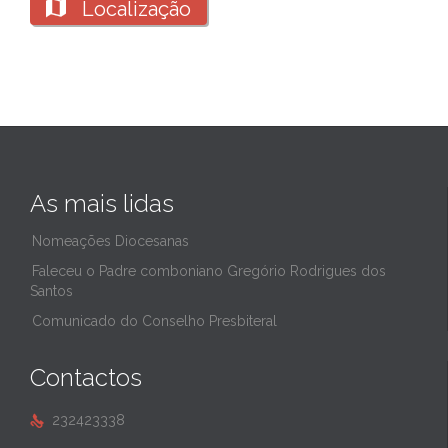

Localização
As mais lidas
Nomeações Diocesanas
Faleceu o Padre comboniano Gregório Rodrigues dos
Santos
Comunicado do Conselho Presbiteral
Contactos
232423338
