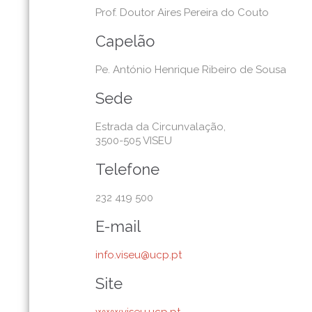
Prof. Doutor Aires Pereira do Couto
Capelão
Pe. António Henrique Ribeiro de Sousa
Sede
Estrada da Circunvalação,
3500-505 VISEU
Telefone
232 419 500
E-mail
info.viseu@ucp.pt
Site
www.viseu.ucp.pt