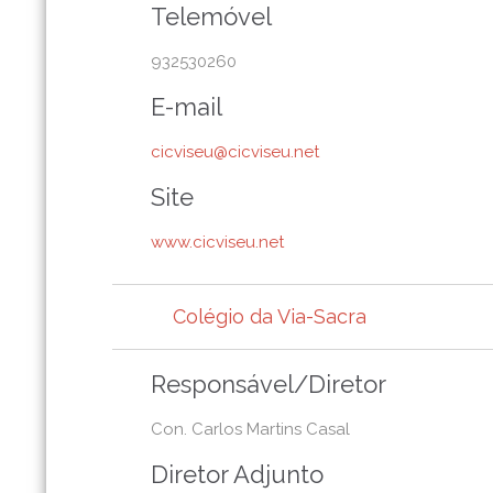
Telemóvel
932530260
E-mail
cicviseu@cicviseu.net
Site
www.cicviseu.net
Colégio da Via-Sacra
Responsável/Diretor
Con. Carlos Martins Casal
Diretor Adjunto