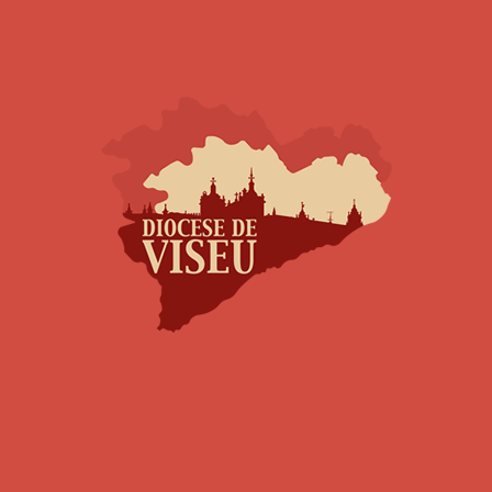
Valmor Marcolin
Casa Paroquial - Rua da Igreja, s/n
3660-173 PINDELO DOS MILAGRES
mvalmor7@gmail.com
912037858
Ver Missas
Pinheiro de Lafões (Santa Maria)
Gabriel da Paz Ulundo
Casa Paroquial - Largo da Igreja, s/n
3680-176 PINHEIRO OFR
gabyto@outlook.pi
934900635
Ver Missas
Pinho (São João Baptista)
João de Figueiredo Rodrigues
Casa Paroquial - Rua da Igreja, n.º 1
3660-223 PINHO SPS
ambipax2000@gmail.com