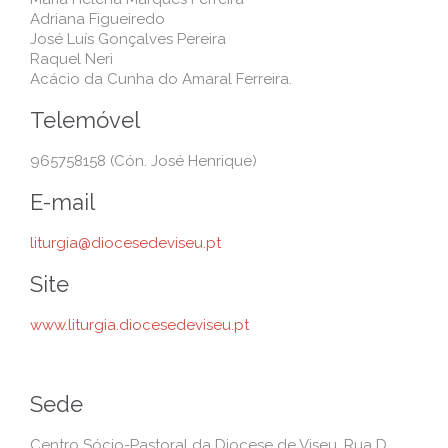
Adriana Figueiredo
José Luís Gonçalves Pereira
Raquel Neri
Acácio da Cunha do Amaral Ferreira.
Telemóvel
965758158 (Cón. José Henrique)
E-mail
liturgia@diocesedeviseu.pt
Site
www.liturgia.diocesedeviseu.pt
Sede
Centro Sócio-Pastoral da Diocese de Viseu, Rua D.