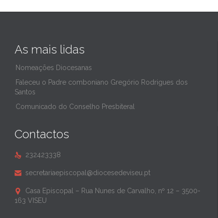
As mais lidas
Nomeações Diocesanas
Faleceu o Padre comboniano Gregório Rodrigues dos
Santos
Comunicado do Conselho Presbiteral
Contactos
232423338

secretariaepiscopal@diocesedeviseu.pt

Casa Episcopal – Rua Nunes de Carvalho, nº 12 – 3500-

163 VISEU