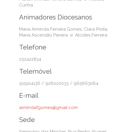
Cunha
Animadores Diocesanos
Maria Arminda Ferreira Gomes, Clara Prista,
Maria Ascensão Pereira e Alcides Ferreira
Telefone
232422834
Telemóvel
915104136 / 926020033 / 965663064
E-mail
armindafgomes@gmail.com
Sede
Seminário das Missões, Rua Pedro Alvares