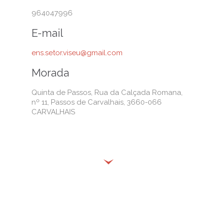
964047996
E-mail
ens.setor.viseu@gmail.com
Morada
Quinta de Passos, Rua da Calçada Romana,
nº 11, Passos de Carvalhais, 3660-066
CARVALHAIS
