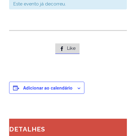
Este evento já decorreu.
Like

Adicionar ao calendário
DETALHES