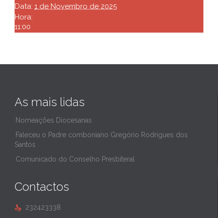
Data:
1 de Novembro de 2025
Hora:
11:00
As mais lidas
Nomeações Diocesanas
Faleceu o Padre comboniano Gregório Rodrigues dos
Santos
Comunicado do Conselho Presbiteral
Contactos
232423338
