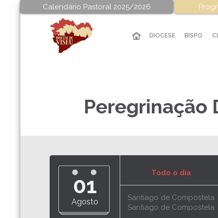
Calendário Pastoral 2025/2026
Progr
DIOCESE
BISPO
C
Peregrinação 
Todo o dia
01
Santiago de Compostela
Agosto
Santiago de Compostela