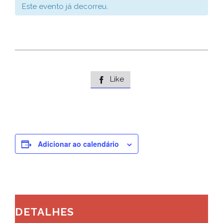
Este evento já decorreu.
Like

Adicionar ao calendário
DETALHES