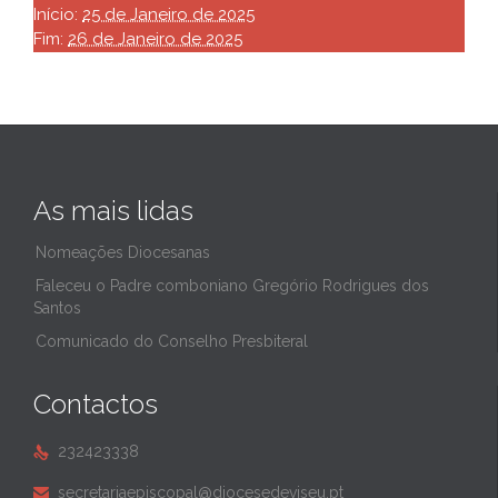
Início:
25 de Janeiro de 2025
Fim:
26 de Janeiro de 2025
As mais lidas
Nomeações Diocesanas
Faleceu o Padre comboniano Gregório Rodrigues dos
Santos
Comunicado do Conselho Presbiteral
Contactos
232423338

secretariaepiscopal@diocesedeviseu.pt
