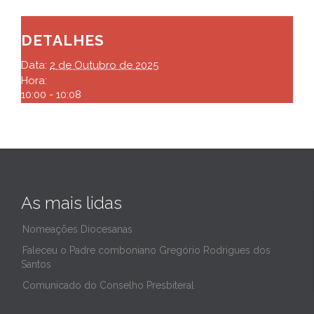
DETALHES
Data:
2 de Outubro de 2025
Hora:
10:00 - 10:08
As mais lidas
Nomeações Diocesanas
Faleceu o Padre comboniano Gregório Rodrigues dos
Santos
Comunicado do Conselho Presbiteral