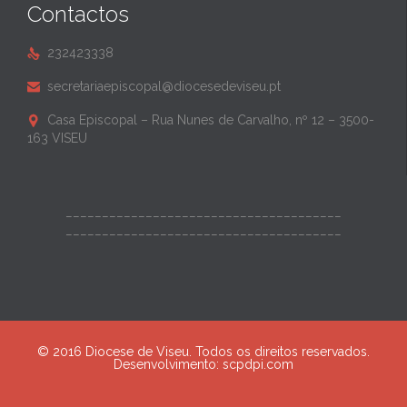
Contactos
232423338

secretariaepiscopal@diocesedeviseu.pt

Casa Episcopal – Rua Nunes de Carvalho, nº 12 – 3500-

163 VISEU
______________________________________
______________________________________
© 2016 Diocese de Viseu. Todos os direitos reservados.
Desenvolvimento:
scpdpi.com