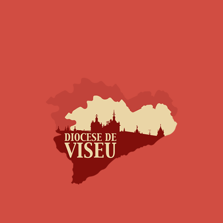
nenhuma Entidade
com o nome {{
padre_sol.nome |
removerEspacos }}!
As mais lidas
Nomeações Diocesanas
Faleceu o Padre comboniano Gregório Rodrigues dos
Santos