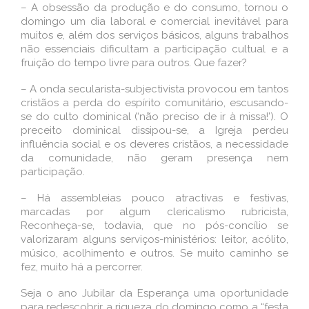
– A obsessão da produção e do consumo, tornou o
domingo um dia laboral e comercial inevitável para
muitos e, além dos serviços básicos, alguns trabalhos
não essenciais dificultam a participação cultual e a
fruição do tempo livre para outros. Que fazer?
– A onda secularista-subjectivista provocou em tantos
cristãos a perda do espírito comunitário, escusando-
se do culto dominical (‘não preciso de ir à missa!’). O
preceito dominical dissipou-se, a Igreja perdeu
influência social e os deveres cristãos, a necessidade
da comunidade, não geram presença nem
participação.
– Há assembleias pouco atractivas e festivas,
marcadas por algum clericalismo rubricista,
Reconheça-se, todavia, que no pós-concílio se
valorizaram alguns serviços-ministérios: leitor, acólito,
músico, acolhimento e outros. Se muito caminho se
fez, muito há a percorrer.
Seja o ano Jubilar da Esperança uma oportunidade
para redescobrir a riqueza do domingo como a “festa