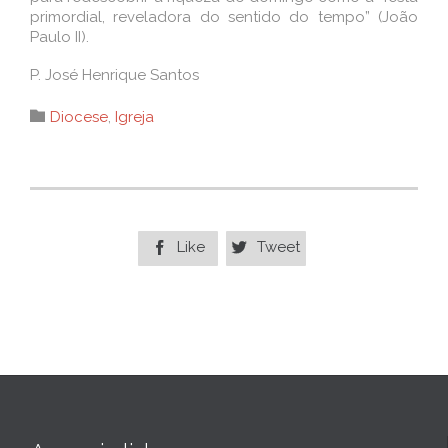
primordial, reveladora do sentido do tempo” (João
Paulo II).
P. José Henrique Santos
Category

Diocese
,
Igreja
Like
Tweet

