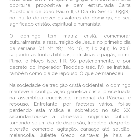
oportuna, propositiva e bem estruturada Carta
Apostólica de João Paulo II, O Dia do Senhor (1998),
no intuito de reaver os valores do domingo, no seu
significado cristão, espiritual e humanista.
O domingo tem matriz cristã: comemorar,
culturalmente, a ressurreição de Jesus, no primeiro dia
da semana (cf. Mt 28,1; Mc 16, 2; Lc 24,1; Jo 20,1),
segundo as fontes bíblicas, patrísticas e pagãs, como
Plínio, o Moço (séc. I-II). Só posteriormente, e por
decreto do imperador Teodósio (séc. IV), se instituiu
também como dia de repouso. O que permaneceu.
Na sociedade de tradição cristã ocidental, o domingo
manteve a configuração genética cristã, preceituada
na assembleia eucarística, memorial da Páscoa, e
repouso. Entretanto, por factores vários, foi-se
perdendo esta mística e, sobretudo no séc. XX,
secundarizou-se a dimensão originária cultual,
tornando-se um dia de dispersão, trabalho, desporto,
diversão, comércio, agitação, cansaço até, solidão,
melancolia. Juliette Greco cantava: je hais le