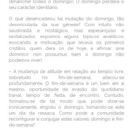
dimanche! (odeio o domingo). O domingo perdera o
seu carácter identitário.
O que desencadeou tal mutação do domingo, tão
desvinculada da sua génese? Com intuito não
saudosista e nostálgico, mas esperançoso e
revitalizador, expomos alguns tópicos analíticos,
evocando a motivação que levava os primeiros
cristãos, quem dera os de hoje, a afirmar: sine
dominico non possumus (sem o domingo não
podemos viver).
– A mudança de atitude em relação ao templo livre,
sobretudo no fim-de-semana, alterou-se
profundamente. O fim-de-semana é um bem em si
mesmo, oportunidade de evasão do quotidiano
banal, tempo de festa, de encontro. Contudo,
formatou-se de tal modo que, pode dizer-se
ironicamente, engoliu o domingo, tornando-se este
um dia da ressaca. Como pode a comunidade
reconfigurar e conjugar estes valores: domingo e fim-
de-semana?