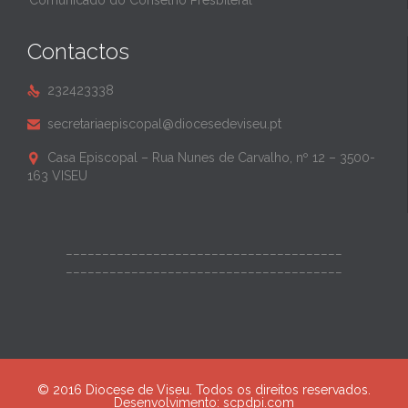
Comunicado do Conselho Presbiteral
Contactos
232423338

secretariaepiscopal@diocesedeviseu.pt

Casa Episcopal – Rua Nunes de Carvalho, nº 12 – 3500-

163 VISEU
______________________________________
______________________________________
© 2016 Diocese de Viseu. Todos os direitos reservados.
Desenvolvimento:
scpdpi.com