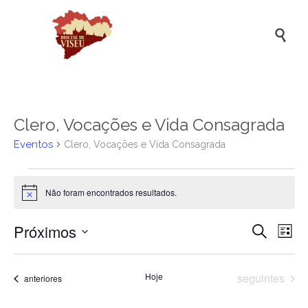

Clero, Vocações e Vida Consagrada
Eventos
Clero, Vocações e Vida Consagrada
Eventos
Não foram encontrados resultados.
Aviso
Próximos
Naveg
Na
Pesquisar
Lista
de
de
Selecione
a
vis
pesqui
Eventos
data.
Hoje
seguintes
Eventos
anteriores
de
e
Ev