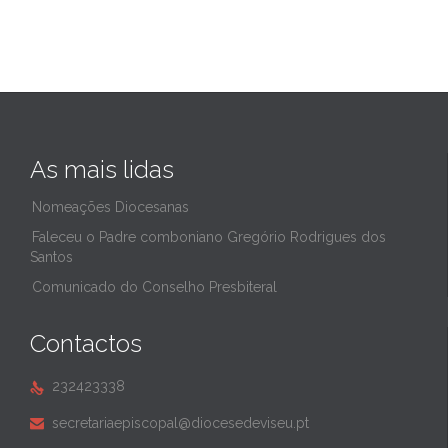
As mais lidas
Nomeações Diocesanas
Faleceu o Padre comboniano Gregório Rodrigues dos
Santos
Comunicado do Conselho Presbiteral
Contactos
232423338

secretariaepiscopal@diocesedeviseu.pt
