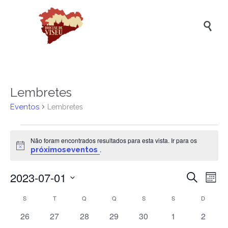

Lembretes
Eventos
Lembretes
Eventos
Não foram encontrados resultados para esta vista. Ir para os
Aviso
próximoseventos
.
2023-07-01
Naveg
Na
Pesquisar
Mês
de
de
Selecione
Calendário
S
SEGUNDA-FEIRA
T
TERÇA-FEIRA
Q
QUARTA-FEIRA
Q
QUINTA-FEIRA
S
SEXTA-FEIRA
S
SÁBADO
D
DOMIN
a
vis
pesqui
data.
de
de
0
0
0
0
0
0
0
26
27
28
29
30
1
2
e
eventos
eventos
eventos
eventos
eventos
eventos
evento