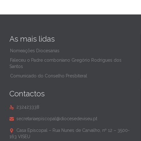
As mais lidas
Nomeações Diocesanas
Faleceu o Padre comboniano Gregório Rodrigues dos
Santos
Comunicado do Conselho Presbiteral
Contactos
232423338

secretariaepiscopal@diocesedeviseu.pt

Casa Episcopal – Rua Nunes de Carvalho, nº 12 – 3500-

163 VISEU