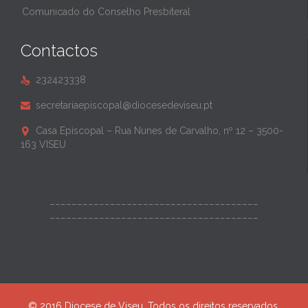
Comunicado do Conselho Presbiteral
Contactos
232423338

secretariaepiscopal@diocesedeviseu.pt

Casa Episcopal – Rua Nunes de Carvalho, nº 12 – 3500-

163 VISEU
______________________________________
______________________________________
© 2016 Diocese de Viseu. Todos os direitos reservados.