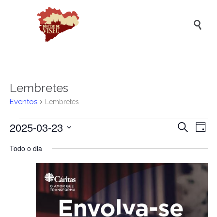

Lembretes
Eventos
Lembretes
Eventos
2025-03-23
Naveg
Na
Pesquisar
Dia
de
for
de
Selecione
Todo o dia
a
vis
23
pesqui
data.
de
de
e
Ev
Março
visuali
de
de
2025
Evento