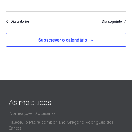
Dia anterior
Dia seguinte
Subscrever o calendário
As mais lidas
Nomeações Diocesanas
Faleceu o Padre comboniano Gregório Rodrigues dos
Santos