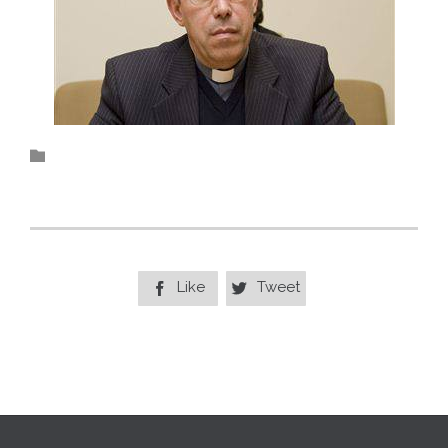
Category

Like
Tweet

