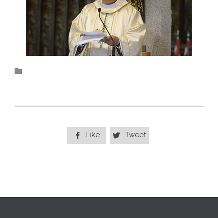
Category

Like
Tweet

