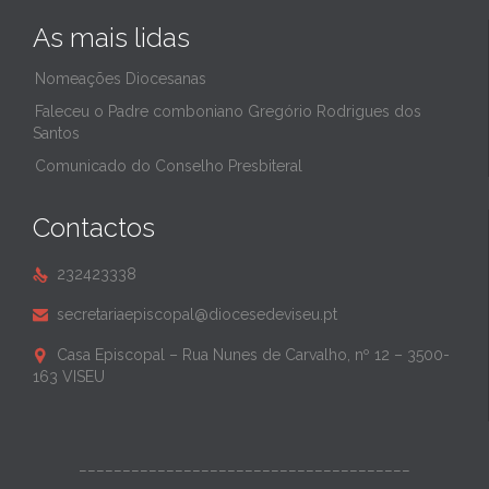
As mais lidas
Nomeações Diocesanas
Faleceu o Padre comboniano Gregório Rodrigues dos
Santos
Comunicado do Conselho Presbiteral
Contactos
232423338

secretariaepiscopal@diocesedeviseu.pt

Casa Episcopal – Rua Nunes de Carvalho, nº 12 – 3500-

163 VISEU
______________________________________
______________________________________