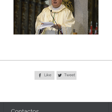
Like
Tweet


Contactos