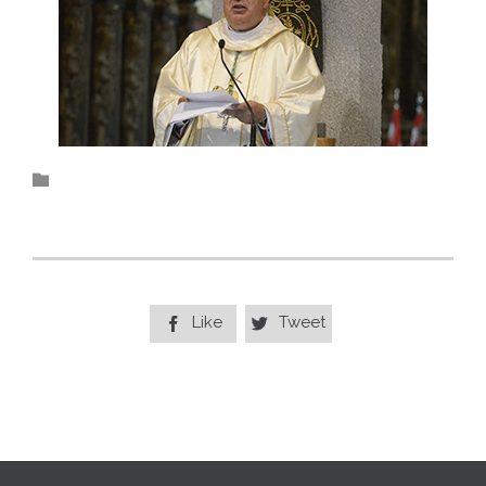
Category

Like
Tweet

