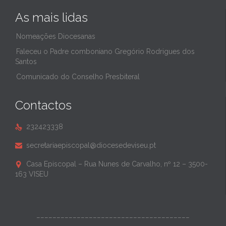
As mais lidas
Nomeações Diocesanas
Faleceu o Padre comboniano Gregório Rodrigues dos
Santos
Comunicado do Conselho Presbiteral
Contactos
232423338

secretariaepiscopal@diocesedeviseu.pt

Casa Episcopal – Rua Nunes de Carvalho, nº 12 – 3500-

163 VISEU
______________________________________
______________________________________