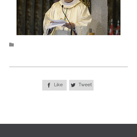
Category

Like
Tweet

