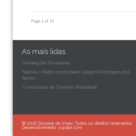
Page 1 of 13
As mais lidas
Nomeações Diocesanas
Faleceu o Padre comboniano Gregório Rodrigues dos
Santos
Comunicado do Conselho Presbiteral
© 2016 Diocese de Viseu. Todos os direitos reservados.
Desenvolvimento:
scpdpi.com