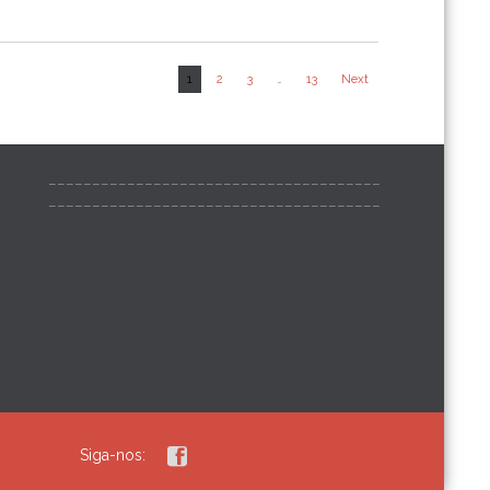
1
2
3
…
13
Next
______________________________________
______________________________________

Siga-nos: