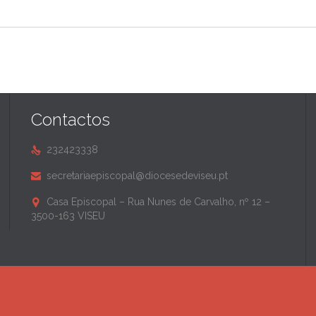
Contactos
232423338

secretariaepiscopal@diocesedeviseu.pt

Casa Episcopal – Rua Nunes de Carvalho, nº 12 –

3500-163 VISEU