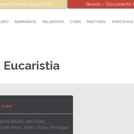
ama Pastoral 2025/2026
Sínodo – Documento F
LERO
SEMINÁRIOS
RELIGIOSOS
CÚRIA
PASTORAL
PARÓQUIAS
 Eucaristia
0:00
nta Beatriz em Viseu
 em Viseu, Viseu, Viseu, Portugal