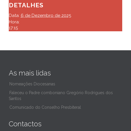
DETALHES
Data:
6 de Dezembro de 2025
Hora:
17:15
As mais lidas
Nomeações Diocesanas
Faleceu o Padre comboniano Gregório Rodrigues dos
Santos
Comunicado do Conselho Presbiteral
Contactos