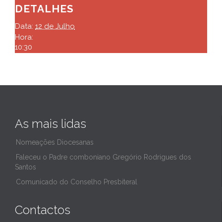
DETALHES
Data:
12 de Julho
Hora:
10:30
As mais lidas
Nomeações Diocesanas
Faleceu o Padre comboniano Gregório Rodrigues dos
Santos
Comunicado do Conselho Presbiteral
Contactos