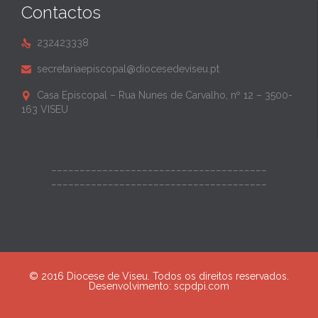
Contactos
232423338

secretariaepiscopal@diocesedeviseu.pt

Casa Episcopal – Rua Nunes de Carvalho, nº 12 – 3500-

163 VISEU
______________________________________
______________________________________
© 2016 Diocese de Viseu. Todos os direitos reservados.
Desenvolvimento:
scpdpi.com