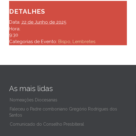
DETALHES
Data:
22 de Junho de 2025
Hora:
9:30
Categorias de Evento:
Bispo
,
Lembretes
As mais lidas
Nomeações Diocesanas
Faleceu o Padre comboniano Gregório Rodrigues dos
Santos
Comunicado do Conselho Presbiteral