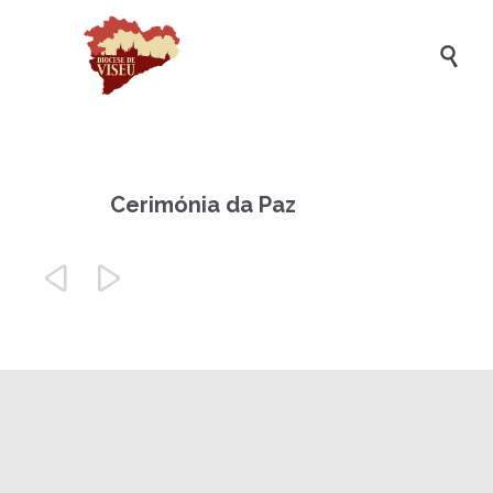

Cerimónia da Paz

