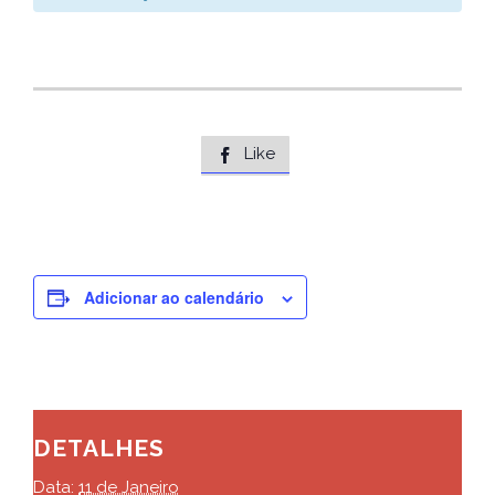
Like

Adicionar ao calendário
DETALHES
Data:
11 de Janeiro