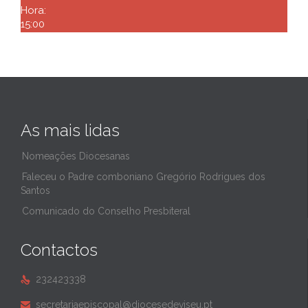
Hora:
15:00
As mais lidas
Nomeações Diocesanas
Faleceu o Padre comboniano Gregório Rodrigues dos
Santos
Comunicado do Conselho Presbiteral
Contactos
232423338

secretariaepiscopal@diocesedeviseu.pt
