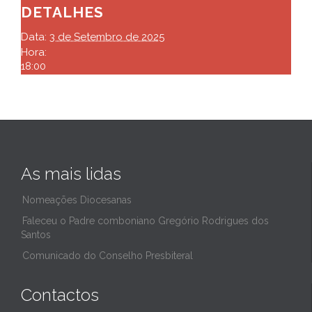
DETALHES
Data:
3 de Setembro de 2025
Hora:
18:00
As mais lidas
Nomeações Diocesanas
Faleceu o Padre comboniano Gregório Rodrigues dos
Santos
Comunicado do Conselho Presbiteral
Contactos