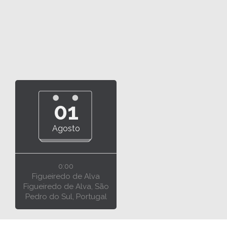
01
Agosto
0:00
Figueiredo de Alva
Figueiredo de Alva, São
Pedro do Sul, Portugal