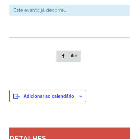
Este evento já decorreu.
Like

Adicionar ao calendário
DETALHES