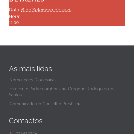
Data:
6 de Setembro de 2025
Hora:
11:00
As mais lidas
Nomeações Diocesanas
Faleceu o Padre comboniano Gregório Rodrigues dos
Santos
Comunicado do Conselho Presbiteral
Contactos
232423338
