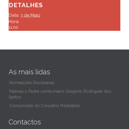
DETALHES
Data:
3 de Maio
Hora:
11:00
As mais lidas
Nomeações Diocesanas
Faleceu o Padre comboniano Gregório Rodrigues dos
Santos
Comunicado do Conselho Presbiteral
Contactos