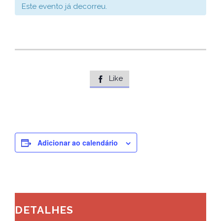
Este evento já decorreu.
Like

Adicionar ao calendário
DETALHES