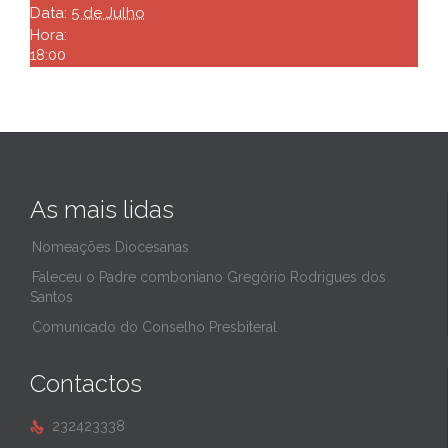
Data:
5 de Julho
Hora:
18:00
As mais lidas
Nomeações Diocesanas
Faleceu o Padre comboniano Gregório Rodrigues dos
Santos
Comunicado do Conselho Presbiteral
Contactos
232423338
