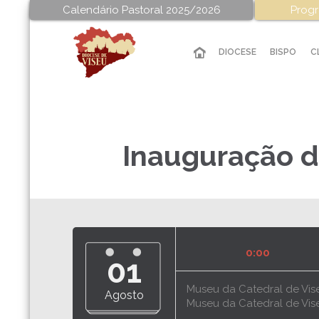
Calendário Pastoral 2025/2026
Progr
DIOCESE
BISPO
C
Inauguração d
0:00
01
Museu da Catedral de Vis
Agosto
Museu da Catedral de Vis